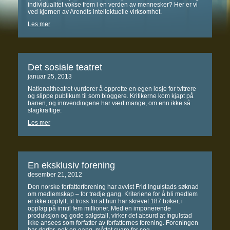
individualitet vokse frem i en verden av mennesker? Her er vi
ved kjernen av Arendts intellektuelle virksomhet.
Les mer
Det sosiale teatret
januar 25, 2013
Nationaltheatret vurderer å opprette en egen losje for tvitrere
og slippe publikum til som bloggere. Kritikerne kom kjapt på
banen, og innvendingene har vært mange, om enn ikke så
slagkraftige:
Les mer
En eksklusiv forening
desember 21, 2012
Den norske forfatterforening har avvist Frid Ingulstads søknad
om medlemskap – for tredje gang. Kriteriene for å bli medlem
er ikke oppfylt, til tross for at hun har skrevet 187 bøker, i
opplag på inntil fem millioner. Med en imponerende
produksjon og gode salgstall, virker det absurd at Ingulstad
ikke ansees som forfatter av forfatternes forening. Foreningen