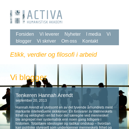
Forsiden
Vi leverer
Nyheter
I media
Vi
blogger
Vi skriver
Om oss
Kontakt
Etikk, verdier og filosofi i arbeid
Vi blogger
Tenkeren Hannah Arendt
september 20, 2013
Hannah Arendt er utvilsomt en av det tyvende århundrets mest
markante intellektuelle skikkelser. En forsvarer av menneskets
frihet og verdighet i en tid hvor det særegne ved mennesket
ble angrepet mer systematisk enn noen gang tidligere i
historien. Totalitære ideologier og radikal ondskap – hvordan
kan politiske styresett som underkjenner menneskets frihet og