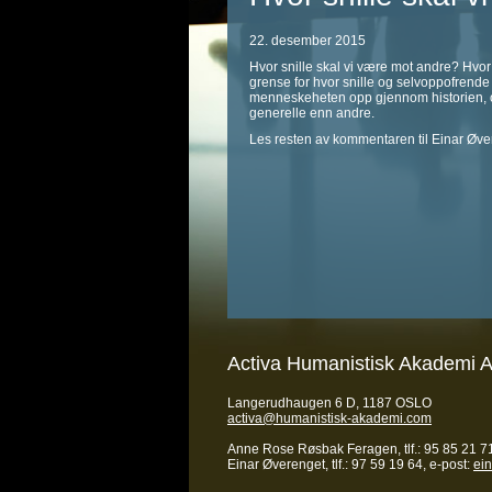
22. desember 2015
Hvor snille skal vi være mot andre? Hvor
grense for hvor snille og selvoppofrende
menneskeheten opp gjennom historien, og 
generelle enn andre.
Les resten av kommentaren til Einar Øv
Activa Humanistisk Akademi 
Langerudhaugen 6 D, 1187 OSLO
activa@humanistisk-akademi.com
Anne Rose Røsbak Feragen, tlf.: 95 85 21 71
Einar Øverenget, tlf.: 97 59 19 64, e-post:
ei