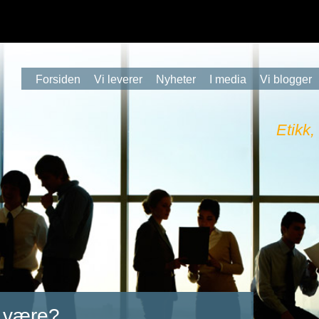
Forsiden
Vi leverer
Nyheter
I media
Vi blogger
Etikk,
i være?