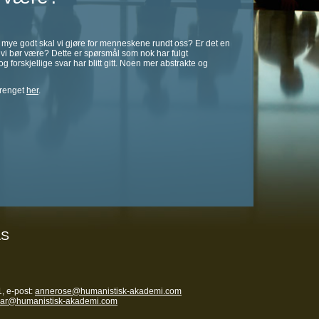
 mye godt skal vi gjøre for menneskene rundt oss? Er det en
 vi bør være? Dette er spørsmål som nok har fulgt
forskjellige svar har blitt gitt. Noen mer abstrakte og
erenget
her
.
AS
, e-post:
annerose@humanistisk-akademi.com
nar@humanistisk-akademi.com