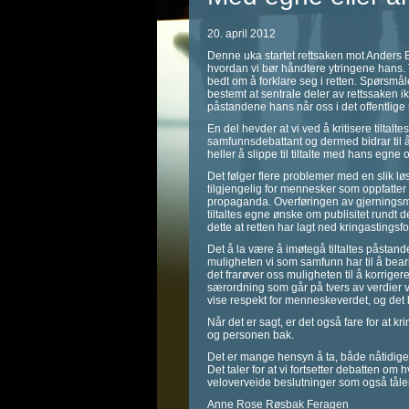
20. april 2012
Denne uka startet rettsaken mot Anders Be
hvordan vi bør håndtere ytringene hans. Til
bedt om å forklare seg i retten. Spørsmål
bestemt at sentrale deler av rettssaken i
påstandene hans når oss i det offentlige
En del hevder at vi ved å kritisere tilta
samfunnsdebattant og dermed bidrar til å 
heller å slippe til tiltalte med hans egne
Det følger flere problemer med en slik løsn
tilgjengelig for mennesker som oppfatte
propaganda. Overføringen av gjerningsmann
tiltaltes egne ønske om publisitet rundt de
dette at retten har lagt ned kringastingsf
Det å la være å imøtegå tiltaltes påstan
muligheten vi som samfunn har til å bearb
det frarøver oss muligheten til å korrige
særordning som går på tvers av verdier vi 
vise respekt for menneskeverdet, og det 
Når det er sagt, er det også fare for at kr
og personen bak.
Det er mange hensyn å ta, både nåtidige 
Det taler for at vi fortsetter debatten om hv
veloverveide beslutninger som også tåler e
Anne Rose Røsbak Feragen