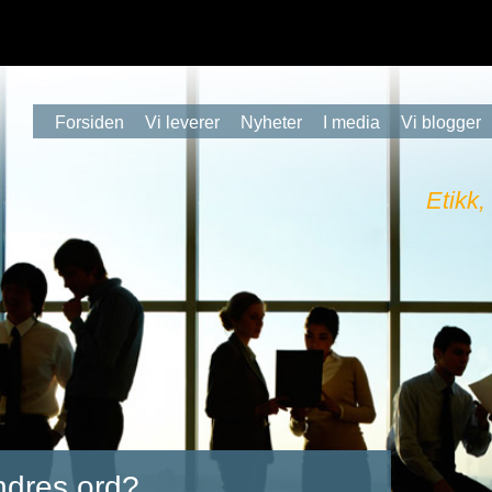
Forsiden
Vi leverer
Nyheter
I media
Vi blogger
Etikk,
ndres ord?