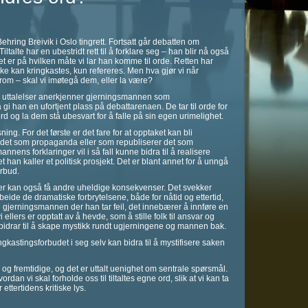
hring Breivik i Oslo tingrett. Fortsatt går debatten om
talte har en ubestridt rett til å forklare seg – han blir nå også
et er på hvilken måte vi lar han komme til orde. Retten har
kke kan kringkastes, kun refereres. Men hva gjør vi når
 rom – skal vi imøtegå dem, eller la være?
ltes uttalelser anerkjenner gjerningsmannen som
gi han en ufortjent plass på debattarenaen. De tar til orde for
 ord og la dem stå ubesvart for å falle på sin egen urimelighet.
ing. For det første er det fare for at opptaket kan bli
r det som propaganda eller som republiserer det som
ens forklaringer vil i så fall kunne bidra til å realisere
t han kaller et politisk prosjekt. Det er blant annet for å unngå
orbud.
der kan også få andre uheldige konsekvenser. Det svekker
eide de dramatiske forbrytelsene, både for nåtid og ettertid,
re gjerningsmannen der han tar feil, det innebærer å innføre en
ellers er opptatt av å hevde, som å stille folk til ansvar og
bidrar til å skape mystikk rundt ugjerningene og mannen bak.
ingkastingsforbudet i seg selv kan bidra til å mystifisere saken
og fremtidige, og det er uttalt uenighet om sentrale spørsmål.
ordan vi skal forholde oss til tiltaltes egne ord, slik at vi kan ta
ttertidens kritiske lys.