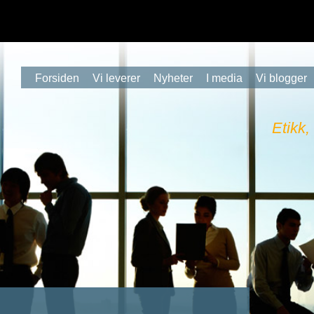
Forsiden
Vi leverer
Nyheter
I media
Vi blogger
Etikk,