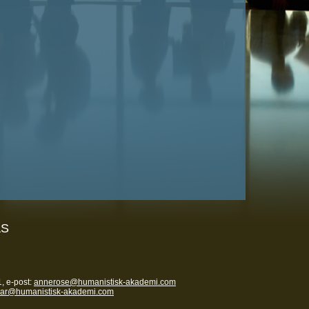
AS
, e-post:
annerose@humanistisk-akademi.com
nar@humanistisk-akademi.com