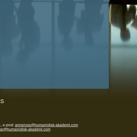
AS
, e-post:
annerose@humanistisk-akademi.com
nar@humanistisk-akademi.com