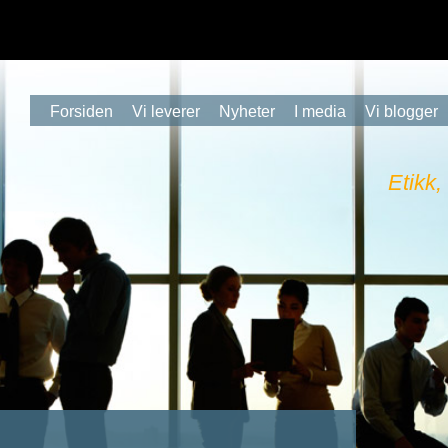
Forsiden
Vi leverer
Nyheter
I media
Vi blogger
Etikk,