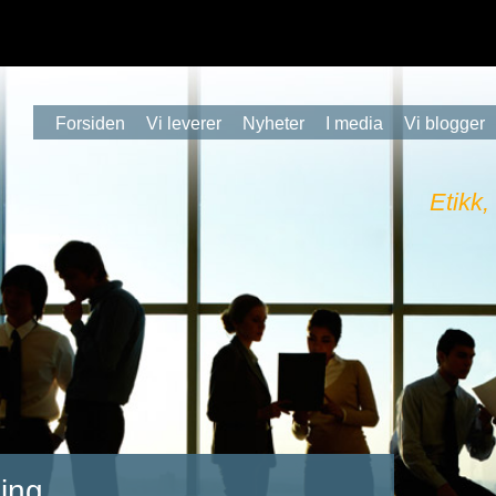
Forsiden
Vi leverer
Nyheter
I media
Vi blogger
Etikk,
ing