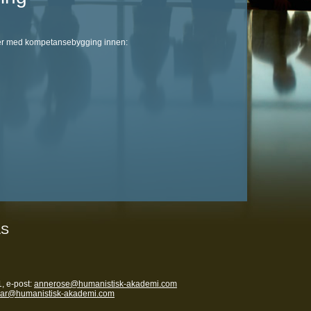
heter med kompetansebygging innen:
AS
, e-post:
annerose@humanistisk-akademi.com
nar@humanistisk-akademi.com