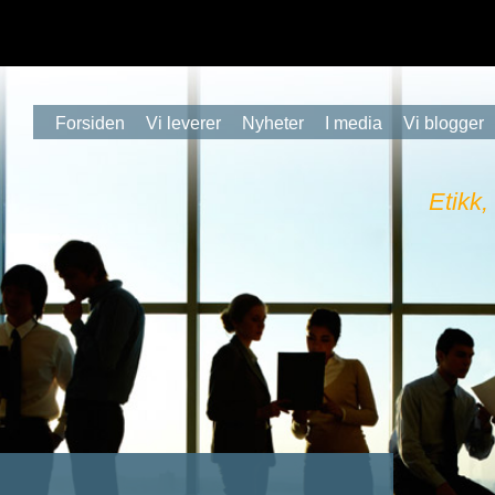
Forsiden
Vi leverer
Nyheter
I media
Vi blogger
Etikk,