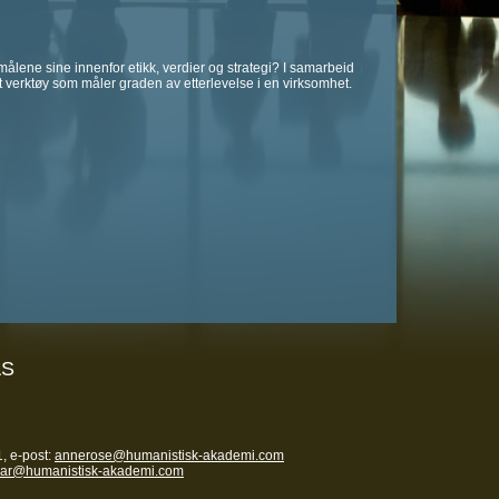
 målene sine innenfor etikk, verdier og strategi? I samarbeid
t verktøy som måler graden av etterlevelse i en virksomhet.
AS
, e-post:
annerose@humanistisk-akademi.com
nar@humanistisk-akademi.com