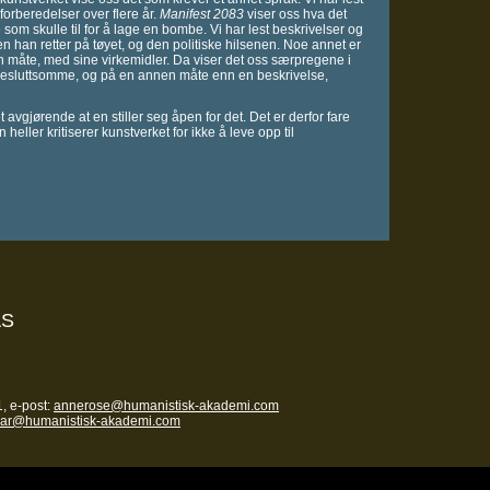
forberedelser over flere år.
Manifest 2083
viser oss hva det
om skulle til for å lage en bombe. Vi har lest beskrivelser og
ten han retter på tøyet, og den politiske hilsenen. Noe annet er
sin måte, med sine virkemidler. Da viser det oss særpregene i
 besluttsomme, og på en annen måte enn en beskrivelse,
t avgjørende at en stiller seg åpen for det. Det er derfor fare
heller kritiserer kunstverket for ikke å leve opp til
AS
, e-post:
annerose@humanistisk-akademi.com
nar@humanistisk-akademi.com