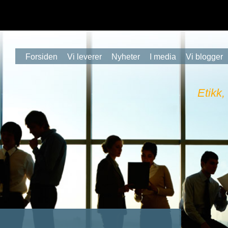
Forsiden
Vi leverer
Nyheter
I media
Vi blogger
Etikk,