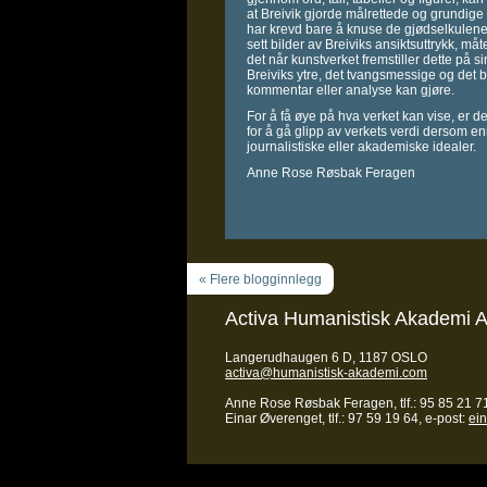
at Breivik gjorde målrettede og grundige 
har krevd bare å knuse de gjødselkulene s
sett bilder av Breiviks ansiktsuttrykk, må
det når kunstverket fremstiller dette på 
Breiviks ytre, det tvangsmessige og det
kommentar eller analyse kan gjøre.
For å få øye på hva verket kan vise, er de
for å gå glipp av verkets verdi dersom enn 
journalistiske eller akademiske idealer.
Anne Rose Røsbak Feragen
« Flere blogginnlegg
Activa Humanistisk Akademi 
Langerudhaugen 6 D, 1187 OSLO
activa@humanistisk-akademi.com
Anne Rose Røsbak Feragen, tlf.: 95 85 21 71
Einar Øverenget, tlf.: 97 59 19 64, e-post:
ei