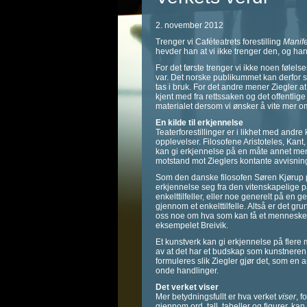
2. november 2012
Trenger vi Caféteatrets forestilling
Manif
hevder han at vi ikke trenger den, og han 
For det første trenger vi ikke noen føle
var. Det norske publikummet kan derfor spa
tas i bruk. For det andre mener Ziegler at 
kjent med fra rettssaken og det offentlige or
materialet dersom vi ønsker å vite mer o
En kilde til erkjennelse
Teaterforestillinger er i likhet med andre
opplevelser. Filosofene Aristoteles, Ka
kan gi erkjennelse på en måte annet meni
motstand mot Zieglers kontante avvisning
Som den danske filosofen Søren Kjørup p
erkjennelse seg fra den vitenskapelige 
enkelttilfeller, eller noe generelt på en 
gjennom et enkelttilfelle. Altså er det gr
oss noe om hva som kan få et menneske t
eksempelet Breivik.
Et kunstverk kan gi erkjennelse på flere 
av at det har et budskap som kunstneren
formuleres slik Ziegler gjør det, som en 
onde handlinger.
Det verket viser
Mer betydningsfullt er hva verket
viser
, 
gjennom ord, tall, tabeller og figurer, ka