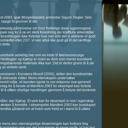
est 2083
, spør
Morgenbladets
anmelder Sigurd Ziegler. Selv
oppgir to grunner til det.
lsesmessig påminnelse om hvor fryktelige disse ugjerningene
re seg for å se en sterk forestilling der kraftfulle virkemidler
forestillingen ikke forteller noe mer enn det vi allerede er godt
dskiftet etter 22/7. Vi kan altså like godt gå til det skriftlige
m dette.
 kunstverk adskillig mer enn en kilde til følelsesmessige
nt, Heidegger og Kjørup er noen av dem som mener kunstverk
ngsbærende materiale ikke kan. Det er derfor grunn til å yte
 av verkets verdi.
resiserer i
Kunstens filosofi
(2000), skiller den kunstneriske
på relevante måter. Mens vitenskapen undersøker
generell måte, vil kunsten typisk la oss erkjenne noe generelt
unnlag for å hevde at
Manifest 2083
for eksempel kan fortelle
il å utføre uhyrlige handlinger gjennom å belyse det konkrete
måter, sier Kjørup. Et verk kan for eksempel
si
noe i egenskap
 ønsker å formidle. I eksempelet
Manifest 2083
kan budskapet
arendtsk påstand om at hvem som helst er i stand til å utføre
for mens den vitenskapelige tilnærmingen kan forklare ting
n kunstverket vise oss det som krever et annet språk. Vi har lest