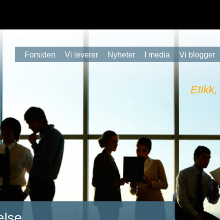
Forsiden
Vi leverer
Nyheter
I media
Vi blogger
Etikk,
else