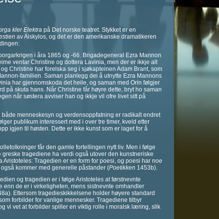
rga kler Elektra
på Det norske teatret. Stykket er en
estien
av Aiskylos, og det er den amerikanske dramatikeren
idingen:
e borgarkrigen i åra 1865 og -66. Brigadegeneral Ezra Mannon
me ventar Christine og dottera Lavinia, men der er ikkje alt
, og Christine har forelska seg i sjøkapteinen Adam Brant, som
te Mannon-familien. Saman planlegg dei å utnytte Ezra Mannons
Lavinia har gjennomskoda det heile, og saman med Orin følgjer
d på skuta hans. Når Christine får høyre dette, bryt ho saman
en når søstera avviser han og ikkje vil ofre livet sitt på
 både menneskesyn og verdensoppfatning er radikalt endret
lger publikum interessert med i over tre timer, kveld etter
 opp igjen til høsten. Dette er ikke kunst som er laget for å
tolkninger får den gamle fortellingen nytt liv. Men i følge
e greske tragediene ha verdi også utover den kunstneriske
 Aristoteles: Tragedien er en form for poesi, og poesi har noe
oesi også kommer med generelle påstander (
Poetikken
1453b).
dien og tragedien er i følge Aristoteles at førstnevnte
 enn de er i virkeligheten, mens sistnevnte omhandler
8a). Ettersom tragedieskikkelsene holder høyere standard
om forbilder for vanlige mennesker. Tragediene tilbyr
 vet at forbilder spiller en viktig rolle i moralsk læring, slik