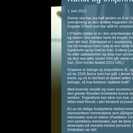
1. juni 2012
Denne uka har jeg hatt gleden av å se
So
overskriving av den antikke tragedien
Or
Eugene O’Neill som har stått for omarbe
I O’Neills stykke er vi i den amerikansk
og sonen Orin vender heim frå krigen. Hei
som det skal. Ekteskapet er i oppløysing
har eit nedarva horn i sida til den stol
hjartesvikt og tar livet av han. Dottera 
ho etter sjøkapteinen og drep han om bor
og skyt seg sjølv, sonen Orin går same veg
han. (Det norske teatret 2012 URL)
Drapene er mange og lyspunktene få, og
på de 2500 årene som har gått. Likevel fø
kveld, og nå er det klart at stykket settes
behage, så hva forklarer stykkets kraft?
Med levende musikk og noen suverene rolle
den greske filosofen Aristoteles kunne d
verdien. Tragediene kan lære oss noe, sa
felles med filosofi, i den forstand at p
En av de viktige forskjellene mellom kome
representerer menneskene som dårligere
mennesker som er edlere (
Poetikken
144
enn samtidens mennesker, kan de tjene s
eksempler på moralsk modne personer, og vi
Aristoteles ser det.