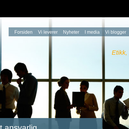
Forsiden
Vi leverer
Nyheter
I media
Vi blogger
Etikk,
t ansvarlig