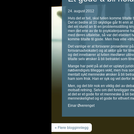
24. august 2012
Hvis det er tvil, skal tvilen komme tiltalt
Det er bedre at 10 skyldige går fri enn a
det en stund an til en problemsstilling kny
men det ene av de to psykiaterparene ha
med deres uttalelse, så var det etablert tv
komme tiltalte til gode. Men hva ville «ti
Det vanlige er at forsvarer prosederer på 
forsvarsadvokater) og at aktor går for tilre
og det innebærer at tvilen medfører uti
tiltalte selv ønsker å bli betraktet som til
Mange har pekt på at det er upløyd jurid
nødvendigvis tillegges vekt, men hva so
mentalt sykt menneske ønsker å bli betrak
ham som frisk. Han er syk og vet derfor ik
Men, og det blir nok en viktig del av deba
motsatt retning. Selv om det foreligger
at det er et gode for et menneske å bli b
menneskelighet og et gode for ethvert me
Einar Øverenget
« Flere blogginnlegg