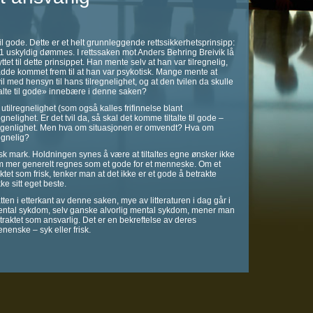
e til gode. Dette er et helt grunnleggende rettssikkerhetsprinsipp:
t 1 uskyldig dømmes. I rettssaken mot Anders Behring Breivik lå
ttet til dette prinsippet. Han mente selv at han var tilregnelig,
dde kommet frem til at han var psykotisk. Mange mente at
il med hensyn til hans tilregnelighet, og at den tvilen da skulle
ltalte til gode» innebære i denne saken?
utilregnelighet (som også kalles frifinnelse blant
gnelighet. Er det tvil da, så skal det komme tiltalte til gode –
lregenlighet. Men hva om situasjonen er omvendt? Hva om
regnelig?
isk mark. Holdningen synes å være at tiltaltes egne ønsker ikke
m mer generelt regnes som et gode for et menneske. Om et
tet som frisk, tenker man at det ikke er et gode å betrakte
ke sitt eget beste.
tten i etterkant av denne saken, mye av litteraturen i dag går i
 mental sykdom, selv ganske alvorlig mental sykdom, mener man
etraktet som ansvarlig. Det er en bekreftelse av deres
nenske – syk eller frisk.