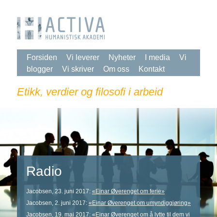
Forsiden
Vi leverer
Nyheter
I media
Vi
blogger
Vi skriver
Om oss
Kontakt
Etikk, verdier og filosofi i arbeid
Radio
Jacobsen, 23. juni 2017:
«Einar Øverenget om ferie»
Jacobsen, 2. juni 2017:
«Einar Øverenget om umyndiggjøring»
Jacobsen, 19. mai 2017:
«Einar Øverenget om å lytte til dem vi