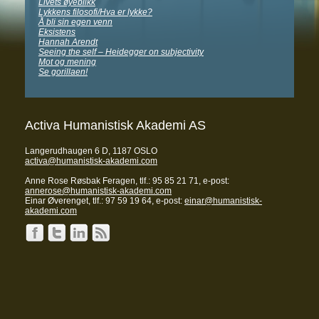
Livets øyeblikk
Lykkens filosofi/Hva er lykke?
Å bli sin egen venn
Eksistens
Hannah Arendt
Seeing the self – Heidegger on subjectivity
Mot og mening
Se gorillaen!
Activa Humanistisk Akademi AS
Langerudhaugen 6 D, 1187 OSLO
activa@humanistisk-akademi.com
Anne Rose Røsbak Feragen, tlf.: 95 85 21 71, e-post:
annerose@humanistisk-akademi.com
Einar Øverenget, tlf.: 97 59 19 64, e-post:
einar@humanistisk-
akademi.com