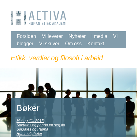
Forsiden
Vi leverer
Nyheter
I media
Vi
blogger
Vi skriver
Om oss
Kontakt
Etikk, verdier og filosofi i arbeid
Bøker
Mot og tillit 2015
Sokrates og pappa tar seg tid
Sokrates og Pappa
Hemmeligheter